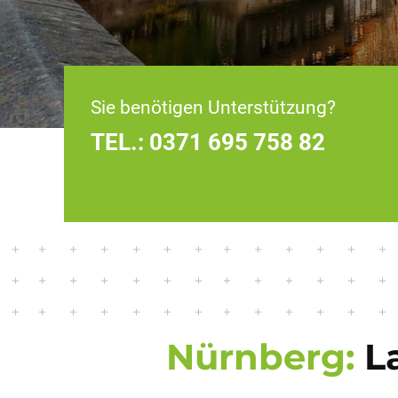
Sie benötigen Unterstützung?
TEL.:
0371 695 758 82
Nürnberg:
La