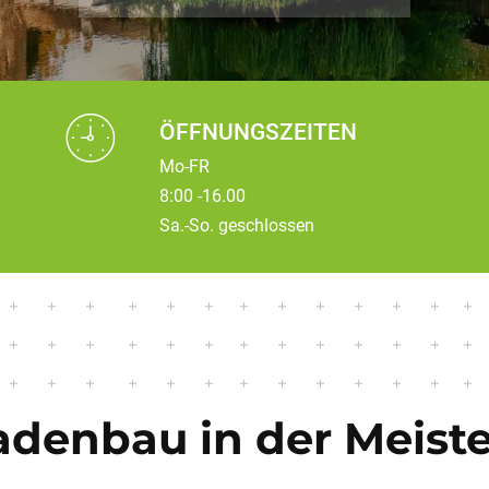
ÖFFNUNGSZEITEN
Mo-FR
8:00 -16.00
Sa.-So. geschlossen
denbau in der Meiste