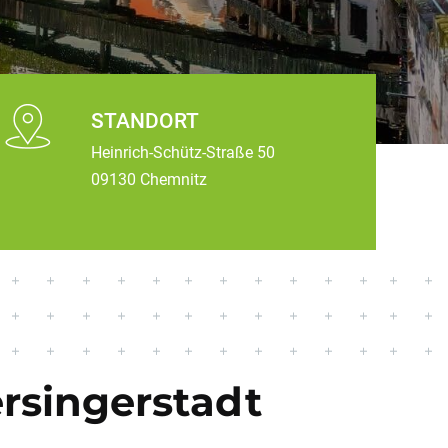
STANDORT
Heinrich-Schütz-Straße 50
09130 Chemnitz
rsingerstadt