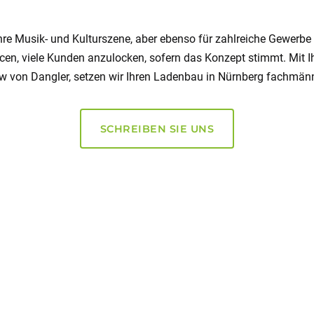
hre Musik- und Kulturszene, aber ebenso für zahlreiche Gewerbe 
ancen, viele Kunden anzulocken, sofern das Konzept stimmt. M
 von Dangler, setzen wir Ihren Ladenbau in Nürnberg fachmän
SCHREIBEN SIE UNS
Die Expertise von Dangle
Nürnberg in vielen Bran
Verkaufsräume variieren stark in ihrem Erscheinungs