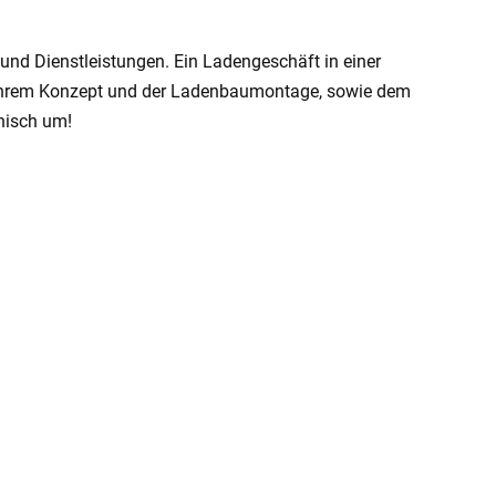
und Dienstleistungen. Ein Ladengeschäft in einer
it Ihrem Konzept und der Ladenbaumontage, sowie dem
nisch um!
r im Ladenbau wird in
chen geschätzt
bild, was sowohl von der Größe als auch vom