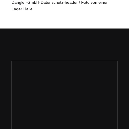
Dangler-GmbH-Datenschutz-header / Foto von einer
Lager Halle
Sie benötigen
Unterstützung? Rufen
Sie uns an: 0371
69575882
Unkompliziert und schnell Kontakt
aufnehmen mit uns und Sie sind eine
Sorge weniger los.