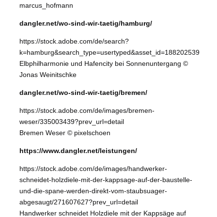
marcus_hofmann
dangler.net/wo-sind-wir-taetig/hamburg/
https://stock.adobe.com/de/search?
k=hamburg&search_type=usertyped&asset_id=188202539
Elbphilharmonie und Hafencity bei Sonnenuntergang ©
Jonas Weinitschke
dangler.net/wo-sind-wir-taetig/bremen/
https://stock.adobe.com/de/images/bremen-
weser/335003439?prev_url=detail
Bremen Weser © pixelschoen
https://www.dangler.net/leistungen/
https://stock.adobe.com/de/images/handwerker-
schneidet-holzdiele-mit-der-kappsage-auf-der-baustelle-
und-die-spane-werden-direkt-vom-staubsuager-
abgesaugt/271607627?prev_url=detail
Handwerker schneidet Holzdiele mit der Kappsäge auf