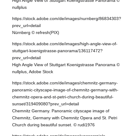
High Angle View of Stuttgart Koenigstrasse Panorama ©
nullplus
https://stock.adobe.com/de/images/nurnberg/86834303?
prev_url=detail
Nürnberg © refresh(PIX)
https://stock.adobe.com/de/images/high-angle-view-of-
stuttgart-koenigstrasse-panorama/136117472?
prev_url=detail
High Angle View of Stuttgart Koenigstrasse Panorama ©
nullplus, Adobe Stock
https://stock.adobe.com/de/images/chemnitz-germany-
panoramic-cityscape-image-of-chemnitz-germany-with-
chemnitz-opera-and-st-petri-church-during-beautiful-
sunset/319409080?prev_url=detail
Chemnitz Germany. Panoramic cityscape image of
Chemnitz, Germany with Chemnitz Opera and St. Petri
Church during beautiful sunset. © rudi1976
https://stock.adobe.com/de/images/wasserspiele-