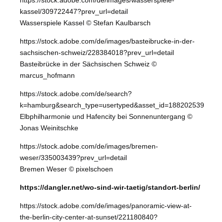
kassel/309722447?prev_url=detail
Wasserspiele Kassel © Stefan Kaulbarsch
https://stock.adobe.com/de/images/basteibrucke-in-der-
sachsischen-schweiz/228384018?prev_url=detail
Basteibrücke in der Sächsischen Schweiz ©
marcus_hofmann
https://stock.adobe.com/de/search?
k=hamburg&search_type=usertyped&asset_id=188202539
Elbphilharmonie und Hafencity bei Sonnenuntergang ©
Jonas Weinitschke
https://stock.adobe.com/de/images/bremen-
weser/335003439?prev_url=detail
Bremen Weser © pixelschoen
https://dangler.net/wo-sind-wir-taetig/standort-berlin/
https://stock.adobe.com/de/images/panoramic-view-at-
the-berlin-city-center-at-sunset/221180840?