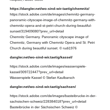
https://dangler.net/wo-sind-wir-taetig/chemnitz/
https://stock.adobe.com/de/images/chemnitz-germany-
panoramic-cityscape-image-of-chemnitz-germany-with-
chemnitz-opera-and-st-petri-church-during-beautiful-
sunset/319409080?prev_url=detail
Chemnitz Germany. Panoramic cityscape image of
Chemnitz, Germany with Chemnitz Opera and St. Petri
Church during beautiful sunset. © rudi1976
dangler.net/wo-sind-wir.taetig/kassel/
https://stock.adobe.com/de/images/wasserspiele-
kassel/309722447?prev_url=detail
Wasserspiele Kassel © Stefan Kaulbarsch
dangler.net/wo-sind-wir.taetig/sachsen/
https://stock.adobe.com/de/images/basteibrucke-in-der-
sachsischen-schweiz/228384018?prev_url=detail
Basteibrücke in der Sächsischen Schweiz ©