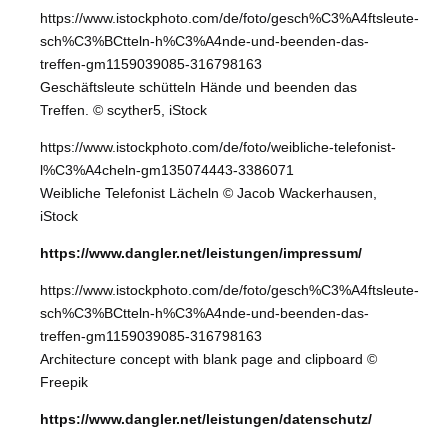
https://www.istockphoto.com/de/foto/gesch%C3%A4ftsleute-
sch%C3%BCtteln-h%C3%A4nde-und-beenden-das-
treffen-gm1159039085-316798163
Geschäftsleute schütteln Hände und beenden das
Treffen. © scyther5, iStock
https://www.istockphoto.com/de/foto/weibliche-telefonist-
l%C3%A4cheln-gm135074443-3386071
Weibliche Telefonist Lächeln © Jacob Wackerhausen,
iStock
https://www.dangler.net/leistungen/impressum/
https://www.istockphoto.com/de/foto/gesch%C3%A4ftsleute-
sch%C3%BCtteln-h%C3%A4nde-und-beenden-das-
treffen-gm1159039085-316798163
Architecture concept with blank page and clipboard ©
Freepik
https://www.dangler.net/leistungen/datenschutz/