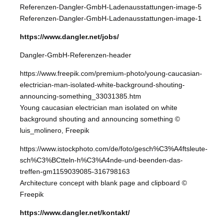
Referenzen-Dangler-GmbH-Ladenausstattungen-image-5
Referenzen-Dangler-GmbH-Ladenausstattungen-image-1
https://www.dangler.net/jobs/
Dangler-GmbH-Referenzen-header
https://www.freepik.com/premium-photo/young-caucasian-
electrician-man-isolated-white-background-shouting-
announcing-something_33031385.htm
Young caucasian electrician man isolated on white
background shouting and announcing something ©
luis_molinero, Freepik
https://www.istockphoto.com/de/foto/gesch%C3%A4ftsleute-
sch%C3%BCtteln-h%C3%A4nde-und-beenden-das-
treffen-gm1159039085-316798163
Architecture concept with blank page and clipboard ©
Freepik
https://www.dangler.net/kontakt/